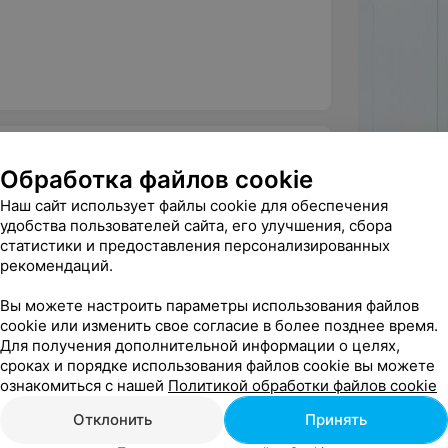
Обработка файлов cookie
Наш сайт использует файлы cookie для обеспечения
удобства пользователей сайта, его улучшения, сбора
гии в «АрхиМед»
статистики и предоставления персонализированных
 врача-гинеколога Карукину Т. В. Я в 
рекомендаций.
онец-то нашла своего вр...
Вы можете настроить параметры использования файлов
г
Гинекология
cookie или изменить свое согласие в более позднее время.
Для получения дополнительной информации о целях,
сроках и порядке использования файлов cookie вы можете
ицированные специалисты, которые
ознакомиться с нашей
Политикой обработки файлов cookie
 процедуры и обладающие и
нающий свое дело профессионал- 
Отклонить
Принять
сказала, все четко объяснил...
ента, а потому мы учитываем